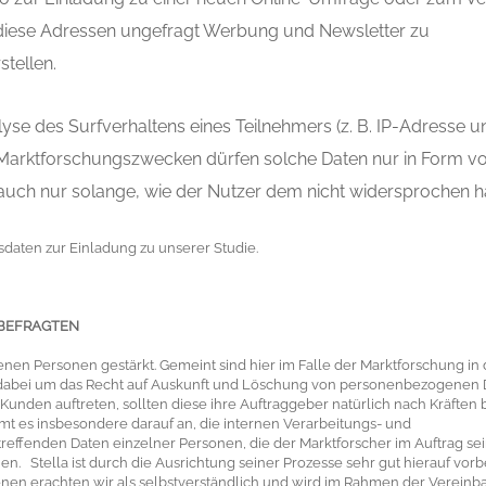
n diese Adressen ungefragt Werbung und Newsletter zu
stellen.
yse des Surfverhaltens eines Teilnehmers (z. B. IP-Adresse u
 Marktforschungszwecken dürfen solche Daten nur in Form v
uch nur solange, wie der Nutzer dem nicht widersprochen ha
dsdaten zur Einladung zu unserer Studie.
 BEFRAGTEN
en Personen gestärkt. Gemeint sind hier im Falle der Marktforschung in 
 dabei um das Recht auf Auskunft und Löschung von personenbezogenen 
 Kunden auftreten, sollten diese ihre Auftraggeber natürlich nach Kräften 
mt es insbesondere darauf an, die internen Verarbeitungs- und
treffenden Daten einzelner Personen, die der Marktforscher im Auftrag se
n. Stella ist durch die Ausrichtung seiner Prozesse sehr gut hierauf vorbe
enen erachten wir als selbstverständlich und wird im Rahmen der Verein