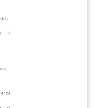
d ist
alt so
ines
 er zu
ersand