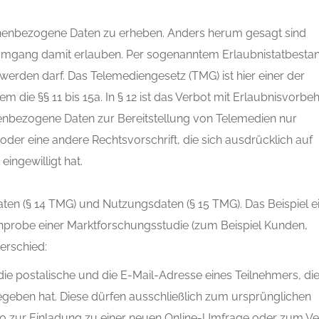
rsonenbezogene Daten zu erheben. Anders herum gesagt sind
Umgang damit erlauben. Per sogenanntem Erlaubnistatbestan
 werden darf. Das Telemediengesetz (TMG) ist hier einer der
 die §§ 11 bis 15a. In § 12 ist das Verbot mit Erlaubnisvorbeh
enbezogene Daten zur Bereitstellung von Telemedien nur
der eine andere Rechtsvorschrift, die sich ausdrücklich auf
eingewilligt hat.
en (§ 14 TMG) und Nutzungsdaten (§ 15 TMG). Das Beispiel e
chprobe einer Marktforschungsstudie (zum Beispiel Kunden,
nterschied:
ie postalische und die E-Mail-Adresse eines Teilnehmers, die
egeben hat. Diese dürfen ausschließlich zum ursprünglichen
o zur Einladung zu einer neuen Online-Umfrage oder zum V