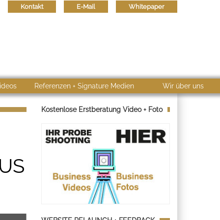
Kontakt
E-Mail
Whitepaper
ideos
Referenzen + Signature Medien
Wir über uns
Kostenlose Erstberatung Video + Foto
AUS