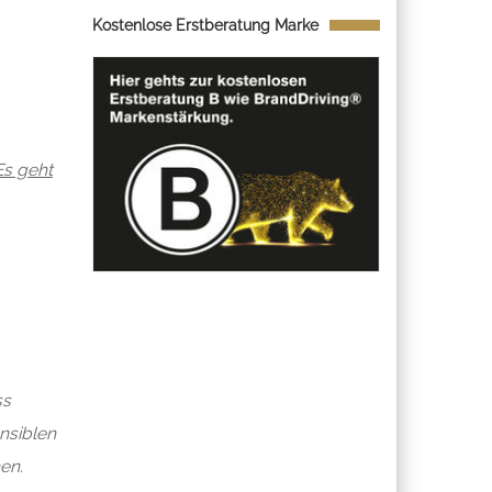
Kostenlose Erstberatung Marke
Es geht
ss
nsiblen
en.