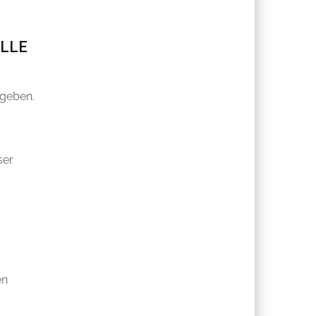
ELLE
 geben.
ser
en