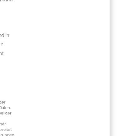
nd in
on
t.
der
Daten.
bei der
iner
reitet.
barungen