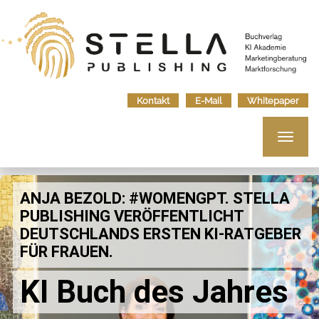
Kontakt
E-Mail
Whitepaper
Toggle
navigat
Previous
Nex
ANJA BEZOLD: #WOMENGPT. STELLA
PUBLISHING VERÖFFENTLICHT
DEUTSCHLANDS ERSTEN KI-RATGEBER
FÜR FRAUEN.
KI Buch des Jahres