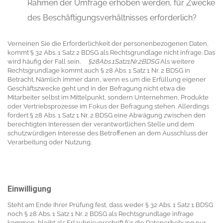
Rahmen der Umfrage erhoben werden, für Zwecke
des Beschäftigungsverhältnisses erforderlich?
Verneinen Sie die Erforderlichkeit der personenbezogenen Daten,
kommt § 32 Abs. 1 Satz 2 BDSG als Rechtsgrundlage nicht infrage. Das
wird häufig der Fall sein.
§28Abs.1Satz1Nr.2BDSG
Als weitere
Rechtsgrundlage kommt auch § 28 Abs. 1 Satz 1 Nr. 2 BDSG in
Betracht. Nämlich immer dann, wenn es um die Erfüllung eigener
Geschäftszwecke geht und in der Befragung nicht etwa die
Mitarbeiter selbst im Mittelpunkt, sondern Unternehmen, Produkte
oder Vertriebsprozesse im Fokus der Befragung stehen. Allerdings
fordert § 28 Abs. 1 Satz 1 Nr. 2 BDSG eine Abwägung zwischen den
berechtigten Interessen der verantwortlichen Stelle und dem
schutzwürdigen Interesse des Betroffenen an dem Ausschluss der
Verarbeitung oder Nutzung.
Einwilligung
Steht am Ende Ihrer Prüfung fest, dass weder § 32 Abs. 1 Satz 1 BDSG
noch § 28 Abs. 1 Satz 1 Nr. 2 BDSG als Rechtsgrundlage infrage
kommen, bleibt als Erlaubnisvorschrift für die Datenerhebung nur