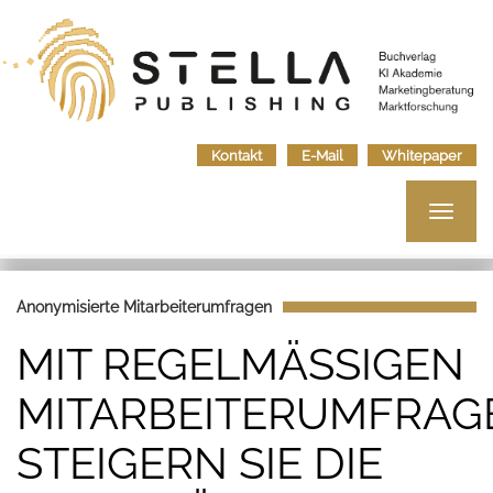
Kontakt
E-Mail
Whitepaper
Toggle
navigat
Anonymisierte Mitarbeiterumfragen
MIT REGELMÄSSIGEN
MITARBEITERUMFRAG
STEIGERN SIE DIE