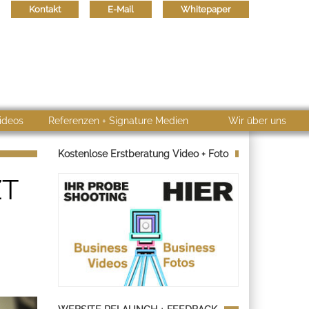
Kontakt
E-Mail
Whitepaper
ideos
Referenzen + Signature Medien
Wir über uns
Kostenlose Erstberatung Video + Foto
ZT