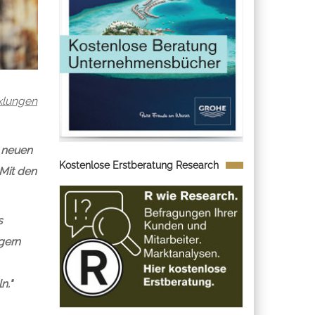
cklungen
e neuen
Kostenlose Erstberatung Research
Mit den
s
 gern
n."