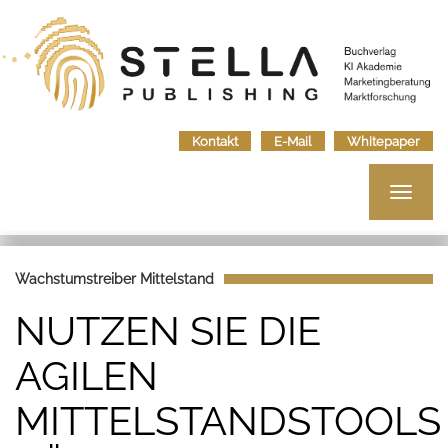
Kontakt
E-Mail
Whitepaper
Toggle
navigat
Wachstumstreiber Mittelstand
NUTZEN SIE DIE
AGILEN
MITTELSTANDSTOOLS